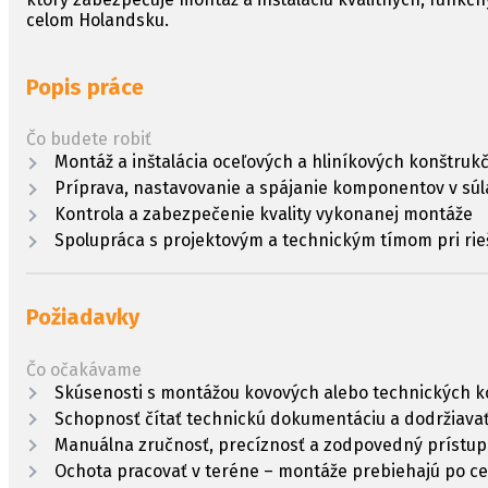
celom Holandsku.
Popis práce
Čo budete robiť
Montáž a inštalácia oceľových a hliníkových konštru
Príprava, nastavovanie a spájanie komponentov v sú
Kontrola a zabezpečenie kvality vykonanej montáže
Spolupráca s projektovým a technickým tímom pri rieš
Požiadavky
Čo očakávame
Skúsenosti s montážou kovových alebo technických k
Schopnosť čítať technickú dokumentáciu a dodržiavať
Manuálna zručnosť, precíznosť a zodpovedný prístup 
Ochota pracovať v teréne – montáže prebiehajú po c