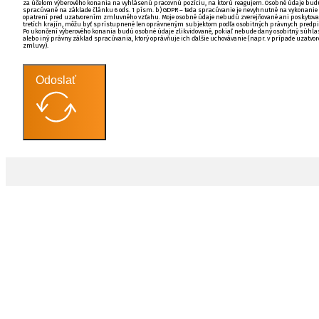
za účelom výberového konania na vyhlásenú pracovnú pozíciu, na ktorú reagujem. Osobné údaje bud
spracúvané na základe článku 6 ods. 1 písm. b) GDPR – teda spracúvanie je nevyhnutné na vykonanie
opatrení pred uzatvorením zmluvného vzťahu. Moje osobné údaje nebudú zverejňované ani poskytova
tretích krajín, môžu byť sprístupnené len oprávneným subjektom podľa osobitných právnych predpi
Po ukončení výberového konania budú osobné údaje zlikvidované, pokiaľ nebude daný osobitný súhla
alebo iný právny základ spracúvania, ktorý oprávňuje ich ďalšie uchovávanie (napr. v prípade uzatvo
zmluvy).
Odoslať