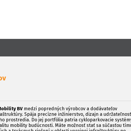
ov
obility BV
medzi popredných výrobcov a dodávateľov
aštruktúry. Spája precízne inžinierstvo, dizajn a udržateľnosť
 prostredia. Do jej portfólia patria cykloparkovacie systém
alitu mobility budúcnosti. Máte možnosť stať sa súčasťou tím
ch a trvácnych riešení v oblasti verejnej infraštruktúry po