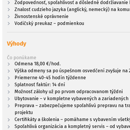
Zodpovednosť, spoľahlivosť a dôsledné dodržiavani
Znalosť cudzieho jazyka (anglický, nemecký) na komun
Živnostenské oprávnenie
Vodičský preukaz – podmienkou
Výhody
Čo ponúkame
Odmena 18,00 €/hod.
Výška odmeny sa po úspešnom osvedčení zvyšuje na 
Priemerne 40-45 hodín týždenne
Splatnosť faktúr: 14 dní
Možnosť zálohy už po prvom odpracovanom týždni
Ubytovanie – v kompletne vybavených a zariadenýc
Preprava – zabezpečujeme spoľahlivú prepravu na tr
projektu
Certifikáty a školenia – pomáhame s vybavením všet
Spoľahlivá organizácia a kompletný servis – od vyba