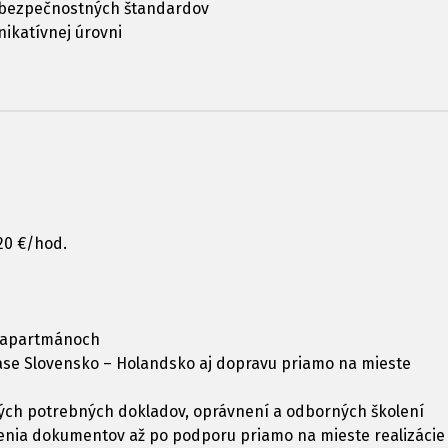
e bezpečnostných štandardov
ikatívnej úrovni
20 €/hod.
h apartmánoch
ase Slovensko – Holandsko aj dopravu priamo na mieste
kých potrebných dokladov, oprávnení a odborných školení
venia dokumentov až po podporu priamo na mieste realizácie