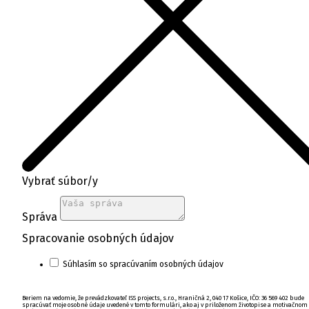
Vybrať súbor/y
Správa
Spracovanie osobných údajov
Súhlasím so spracúvaním osobných údajov
Beriem na vedomie, že prevádzkovateľ ISS projects, s.r.o., Hraničná 2, 040 17 Košice, IČO: 36 569 402 bude
spracúvať moje osobné údaje uvedené v tomto formulári, ako aj v priloženom životopise a motivačnom l