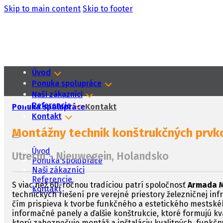
Skip to main content
Skip to footer
Úvod
Ponuka spolupráce
Naši zákazníci
Referencie
Ponuka spolupráce
Kontakt
Kontakt
Montážny technik konštrukčných prvk
Úvod
Utrecht - Nieuwegein, Holandsko
Ponuka spolupráce
Naši zákazníci
Referencie
S viac než 60-ročnou tradíciou patrí spoločnosť
Armada M
Kontakt
technických riešení pre verejné priestory železničnej infr
čím prispieva k tvorbe funkčného a estetického mestského
informačné panely a ďalšie konštrukcie, ktoré formujú kv
ktorý zabezpečuje montáž a inštaláciu kvalitných, funkčný